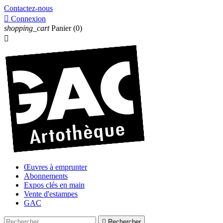
Contactez-nous

Connexion
shopping_cart
Panier
(0)

Œuvres à emprunter
Abonnements
Expos clés en main
Vente d'estampes
GAC

Rechercher