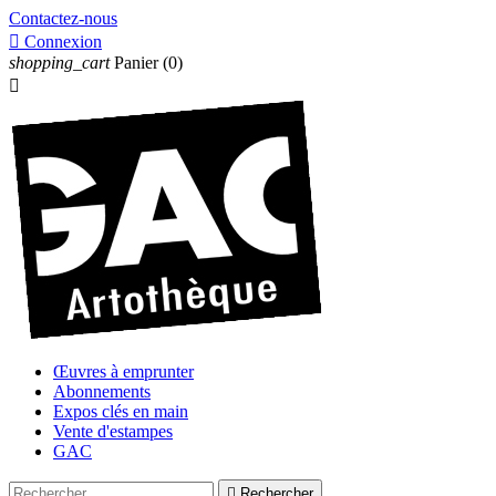
Contactez-nous

Connexion
shopping_cart
Panier
(0)

Œuvres à emprunter
Abonnements
Expos clés en main
Vente d'estampes
GAC

Rechercher