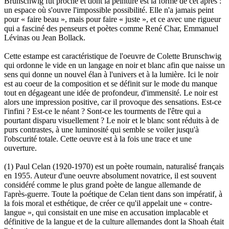
Brunschwig fut proche et dont la peinture est la forme de cet après :
un espace où s'ouvre l'impossible possibilité. Elle n'a jamais peint
pour « faire beau », mais pour faire « juste », et ce avec une rigueur
qui a fasciné des penseurs et poètes comme René Char, Emmanuel
Lévinas ou Jean Bollack.
Cette estampe est caractéristique de l'oeuvre de Colette Brunschwig
qui ordonne le vide en un langage en noir et blanc afin que naisse un
sens qui donne un nouvel élan à l'univers et à la lumière. Ici le noir
est au coeur de la composition et se définit sur le mode du manque
tout en dégageant une idée de profondeur, d'immensité. Le noir est
alors une impression positive, car il provoque des sensations. Est-ce
l'infini ? Est-ce le néant ? Sont-ce les tourments de l'être qui a
pourtant disparu visuellement ? Le noir et le blanc sont réduits à de
purs contrastes, à une luminosité qui semble se voiler jusqu'à
l'obscurité totale. Cette oeuvre est à la fois une trace et une
ouverture.
(1) Paul Celan (1920-1970) est un poète roumain, naturalisé français
en 1955. Auteur d'une oeuvre absolument novatrice, il est souvent
considéré comme le plus grand poète de langue allemande de
l'après-guerre. Toute la poétique de Celan tient dans son impératif, à
la fois moral et esthétique, de créer ce qu'il appelait une « contre-
langue », qui consistait en une mise en accusation implacable et
définitive de la langue et de la culture allemandes dont la Shoah était