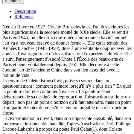
Description
Référence
Née au Havre en 1927, Colette Brunschwig est l'un des peintres les
plus significatifs de la seconde moitié du XXe siècle. Elle se rend à
Paris en 1945, où elle est « confrontée à un monde chaviré auquel
l'art va à nouveau essayé de donner forme ». Elle est le témoin des
Années blanches (1945-1950), dues à une véritable coupure avec les
années d'avant-guerre et où les artistes font l'expérience du vide. Elle
a suivi l'enseignement d'André Lhote à l'École des beaux-arts de
Paris et peint véritablement depuis 1955. Elle découvre à cette
époque l'art de l'ancienne Chine dans son lien essentiel avec la
notion de vide.
L'oeuvre de Colette Brunschwig puise sa source dans un
questionnement : comment peindre lorsqu'il n'y a plus rien ? En quoi
la peinture doit-elle continuer à exister ? La peinture étant
débarrassée de sa destinée de reproduction, l'abstraction est donc un
départ : non pas un point d'horizon qu'il faut atteindre, mais un point
d'où partir et tenter de voir s'il est encore possible de créer quelque
chose.
« L'extermination a ouvert, dans son impossible possibilité, dans son
immense et insoutenable banalité, l'après-Auschwitz », écrit Philippe
Lacoue-Labarthe à propos du poète Paul Celan(1), dont Colette