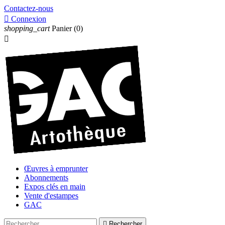
Contactez-nous

Connexion
shopping_cart
Panier
(0)

Œuvres à emprunter
Abonnements
Expos clés en main
Vente d'estampes
GAC

Rechercher