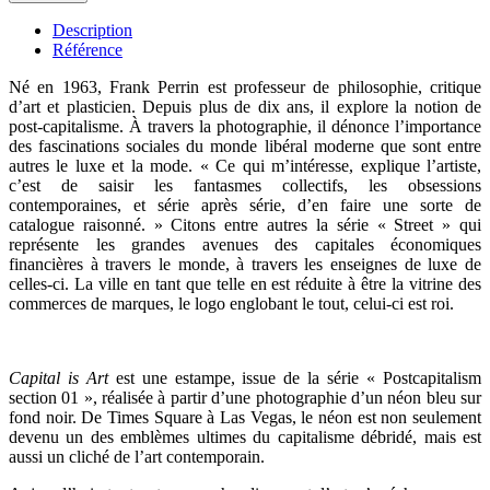
Description
Référence
Né en 1963, Frank Perrin est professeur de philosophie, critique
d’art et plasticien. Depuis plus de dix ans, il explore la notion de
post-capitalisme. À travers la photographie, il dénonce l’importance
d
es fascinations sociales du monde libéral moderne que sont entre
autres le luxe et la mode.
« Ce qui m’intéresse, explique l’artiste,
c’est de saisir les fantasmes collectifs, les obsessions
contemporaines, et série après série, d’en faire une sorte de
catalogue raisonné. »
Citons entre autres la série « Street » qui
représente les grandes avenues des capitales économiques
financières à travers le monde, à travers les enseignes de luxe de
celles-ci. La ville en tant que telle en est réduite à être la vitrine des
commerces de marques, le logo englobant le tout, celui-ci est roi.
Capital is Art
est une estampe, issue de la série « Postcapitalism
section 01 », réalisée à partir d’une photographie d’un néon bleu sur
fond noir.
De Times Square à Las Vegas, le néon est non seulement
devenu un des emblèmes ultimes du capitalisme débridé, mais est
aussi
un cliché de l’art contemporain.