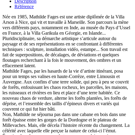
Description
Référence
Née en 1985, Mathilde Fages est une artiste diplômée de la Villa
Arson à Nice, qui vit et travaille à Marseille. Son parcours la mène
vers différents pays, notamment en Inde, au musée du Pays d’Ussel
en France, à la Villa Garikula en Géorgie, en Islande...
Pluridisciplinaire, sa démarche artistique s’articule autour du
paysage et de ses représentations en se confrontant à différentes
techniques : sculpture, installation vidéo, estampe... Son travail est
fait de superpositions, de décalages, de déviations et quelques
floutages recherchant à la fois le mouvement, des ombres et un
effacement latent.
Mathilde Fages, par les hasards de la vie d’artiste itinérant, posa
pour un temps ses valises en haute-Corrèze, entre Limousin et
Auvergne. Aux confins d’une terre solide, qui peu à peu se couvrit
de forêts, enfouissant les chaos rocheux, les parcelles, les maisons,
les ruisseaux et rivières en lieu et place d’une terre habitée. Ce
nouveau chaos de verdure, alterne les forêts plantées, les forêts de
déprise, et l’ensemble des taillis d’épineux divers et variés qui
couvrent ce qui fut hier bâti.
Non, Mathilde ne séjourna pas dans une cabane en bois dans une
forêt épaisse entre les gorges de la Dordogne et le plateau de
Millevaches. Mais, elle décela l’histoire récente du changement. La
célérité avec laquelle elle perçue la nature de celui-ci l’émut.