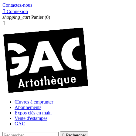
Contactez-nous

Connexion
shopping_cart
Panier
(0)

Œuvres à emprunter
Abonnements
Expos clés en main
Vente d'estampes
GAC

Rechercher