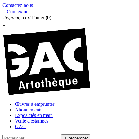
Contactez-nous

Connexion
shopping_cart
Panier
(0)

Œuvres à emprunter
Abonnements
Expos clés en main
Vente d'estampes
GAC

Rechercher