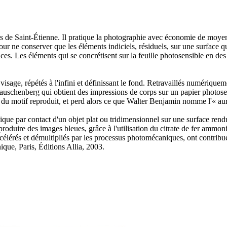
e Saint-Étienne. Il pratique la photographie avec économie de moyens,
 pour ne conserver que les éléments indiciels, résiduels, sur une surface q
nces. Les éléments qui se concrétisent sur la feuille photosensible en d
age, répétés à l'infini et définissant le fond. Retravaillés numériqueme
schenberg qui obtient des impressions de corps sur un papier photosens
ge du motif reproduit, et perd alors ce que Walter Benjamin nomme l'« aur
ue par contact d'un objet plat ou tridimensionnel sur une surface rend
oduire des images bleues, grâce à l'utilisation du citrate de fer ammon
ccélérés et démultipliés par les processus photomécaniques, ont contribu
ique, Paris, Éditions Allia, 2003.