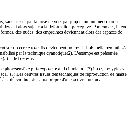
 sans passer par la prise de vue, par projection lumineuse ou par
ui devient alors sujette à la déformation perceptive. Par contact, il tend
es formes, des nuées, des empreintes deviennent alors des espaces de
nt sur un cercle rose, ils deviennent un motif. Habituellement utilisée
ibilisé par la technique cyanotique(2). L'estampe est présentée
a(3) » de l'oeuvre.
ue photosensible puis expose_e a_ la lumie_re. (2) La cyanotypie est
iacal. (3) Les oeuvres issues des techniques de reproduction de masse,
é à la déperdition de l'aura propre d'une oeuvre unique.