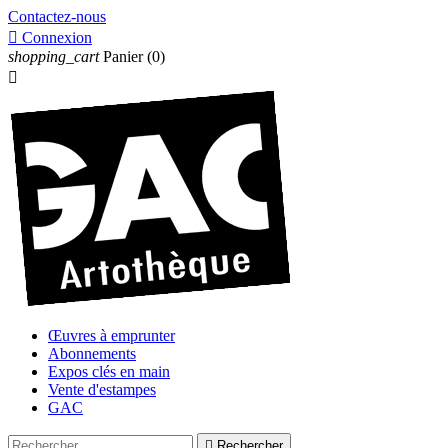
Contactez-nous

Connexion
shopping_cart
Panier
(0)

Œuvres à emprunter
Abonnements
Expos clés en main
Vente d'estampes
GAC

Rechercher