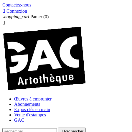
Contactez-nous

Connexion
shopping_cart
Panier
(0)

Œuvres à emprunter
Abonnements
Expos clés en main
Vente d'estampes
GAC

Rechercher