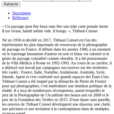
Description
Référence
« Un paysage peut être beau sans être une jolie carte postale inerte.
Il est vivant, habité même vide. Il bouge. », Thibaut Cuisset
Né en 1958 et décédé en 2017, Thibaut Cuisset est l'un des
représentants les plus importants du renouveau de la photographie
de paysage en France. Il débute dans les années 1980, à un moment
où le reportage humaniste d'auteur en noir et blanc est valorisé et le
genre du paysage considéré comme obsolète. Il a été pensionnaire
de la Villa Médicis à Rome en 1992-1993. Au cours de sa carrière, il
a déployé son travail par campagnes successives sur des territoires
très variés : France, Italie, Namibie, Andalousie, Australie, Syrie,
Islande, Japon et s'est confronté aux grands espaces des États-Unis.
Thibaut Cuisset a été inspiré par la démarche de Pierre de Fenöyl
pour qui photographier, c'est matérialiser une intuition poétique de la
réalité. Il a reçu de nombreuses récompenses, parmi lesquelles le
prix de la Photographie de l'Académie des beaux-arts en 2009 et le
prix de la Fondation des Treilles en 2015. D'une épure sans pareille,
les oeuvres de Thibaut Cuisset développent une douceur, une clarté,
une précision et une invitation à la contemplation dans de multiples
nuances pastel.