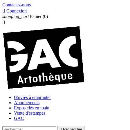
Contactez-nous

Connexion
shopping_cart
Panier
(0)

Œuvres à emprunter
Abonnements
Expos clés en main
Vente d'estampes
GAC

Rechercher