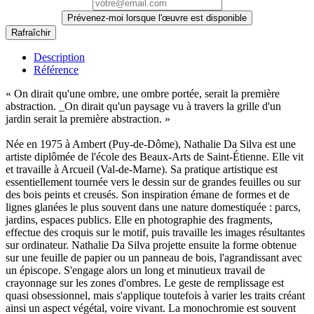
Prévenez-moi lorsque l'œuvre est disponible
Description
Référence
« On dirait qu'une ombre, une ombre portée, serait la première
abstraction. _On dirait qu'un paysage vu à travers la grille d'un
jardin serait la première abstraction. »
Née en 1975 à Ambert (Puy-de-Dôme), Nathalie Da Silva est une
artiste diplômée de l'école des Beaux-Arts de Saint-Étienne. Elle vit
et travaille à Arcueil (Val-de-Marne). Sa pratique artistique est
essentiellement tournée vers le dessin sur de grandes feuilles ou sur
des bois peints et creusés. Son inspiration émane de formes et de
lignes glanées le plus souvent dans une nature domestiquée : parcs,
jardins, espaces publics. Elle en photographie des fragments,
effectue des croquis sur le motif, puis travaille les images résultantes
sur ordinateur. Nathalie Da Silva projette ensuite la forme obtenue
sur une feuille de papier ou un panneau de bois, l'agrandissant avec
un épiscope. S'engage alors un long et minutieux travail de
crayonnage sur les zones d'ombres. Le geste de remplissage est
quasi obsessionnel, mais s'applique toutefois à varier les traits créant
ainsi un aspect végétal, voire vivant. La monochromie est souvent