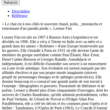
Description
Référence
« Le chat est à nos côtés le souvenir chaud, poilu, _moustachu et
ronronnant d'un paradis perdu », Leonor Fini
Leonor Fini est née en 1907 à Buenos Aires (Argentine) et est
décédée en 1996. Elle a vécu à Trieste en Italie avec sa mère et a
grandi dans les salons « Bohèmes » d'une Europe bouleversée par
les guerres. Elle s'installe à Paris en 1931 où elle devient l'amie de
membres du groupe surréaliste comme Paul Éluard, Max Ernst,
Henri Cartier-Bresson et Georges Bataille. Autodidacte et
indépendante, il est difficile d'assimiler son oeuvre à un mouvement
ou à une école artistique. Son évolution est surtout marquée par des
affinités électives et par son propre musée imaginaire (univers
peuplé de personnages étranges et de sphinges protectrices). Elle
dessine beaucoup et a consacré une grande partie de son travail à
l'estampe : lithographies et gravures. Passionnée de littérature et de
poésie, Leonor a illustré plus d'une cinquantaine d'ouvrages, dont les
oeuvres de Charles Baudelaire, qu'elle admirait profondément, celles
de Paul Verlaine, de Gérard de Nerval et d'Edgar Allan Poe.
Parallèlement, elle a créé les décors et les costumes pour l'opéra et le
théâtre : Tannhaüser, à l'Opéra de Paris (1963), Le Concile d'Amour