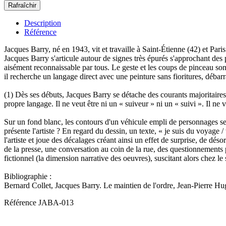
Description
Référence
Jacques Barry, né en 1943, vit et travaille à Saint-Étienne (42) et Par
Jacques Barry s'articule autour de signes très épurés s'approchant des 
aisément reconnaissable par tous. Le geste et les coups de pinceau sont
il recherche un langage direct avec une peinture sans fioritures, débarr
(1) Dès ses débuts, Jacques Barry se détache des courants majoritaires 
propre langage. Il ne veut être ni un « suiveur » ni un « suivi ». Il ne
Sur un fond blanc, les contours d'un véhicule empli de personnages se
présente l'artiste ? En regard du dessin, un texte, « je suis du voyage
l'artiste et joue des décalages créant ainsi un effet de surprise, de dés
de la presse, une conversation au coin de la rue, des questionnements pe
fictionnel (la dimension narrative des oeuvres), suscitant alors chez le s
Bibliographie :
Bernard Collet, Jacques Barry. Le maintien de l'ordre, Jean-Pierre Hu
Référence
JABA-013