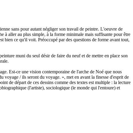
tienne sans pour autant négliger son travail de peintre. L'oeuvre de
he à aller au plus simple, à la forme minimale mais suffisante pour être
est bien ce qu'il voit. Préoccupé par des questions de forme avant tout,
peinture muni du seul désir de faire du neuf et de mettre en place son
rale.
oyage. Est-ce une vision contemporaine de l'arche de Noé que nous
u voyage / ils seront du voyage. », met en avant la finesse d'esprit de
 point de départ de ces dessins comme des textes est multiple : la lecture
obiographique (l'artiste), sociologique (le monde qui l'entoure) et