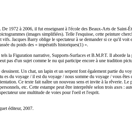
is. De 1972 à 2006, il fut enseignant à l'école des Beaux-Arts de Saint-É
pictogrammes (images simplifiées). Telle l'esquisse, cette peinture cherc
 vifs. Jacques Barry oblige le spectateur à se demander si ce qu'il voit 
assée du poids des « impératifs historiques(1) ».
tels la Figuration narrative, Supports-Surfaces et B.M.P.T. Il aborde la 
 veut pas d'un sujet comme le nu qui participe encore à une tradition pictu
 dessinent. Un chat, un lapin et un serpent font également partie du v
 / tu es du voyage / il est du voyage / nous somme du voyage / vous êtes d
orientation. Ce texte fait naître un nouveau sens et invite à la rêverie. Le
rsonnels, etc. Cette estampe peut être interprétée selon trois axes : aut
pectateur une multitude de voies pour l'oeil et l'esprit.
guet éditeur, 2007.