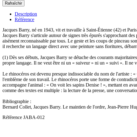
Description
Référence
Jacques Barry, né en 1943, vit et travaille à Saint-Étienne (42) et Par
Jacques Barry s'articule autour de signes très épurés s'approchant des 
aisément reconnaissable par tous. Le geste et les coups de pinceau sont
il recherche un langage direct avec une peinture sans fioritures, débarr
(1) Dès ses débuts, Jacques Barry se détache des courants majoritaires 
propre langage. Il ne veut être ni un « suiveur » ni un « suivi ». Il ne
Le rhinocéros est devenu presque indissociable du nom de l'artiste : « 
l'emblème de son travail. Le rhinocéros porte une forme de contradict
accompagne l'animal : « On voit les sapins Denise ! », mettant en avant 
comme des textes est multiple : la lecture de la presse, une conversati
Bibliographie :
Bernard Collet, Jacques Barry. Le maintien de l'ordre, Jean-Pierre Hu
Référence
JABA-012