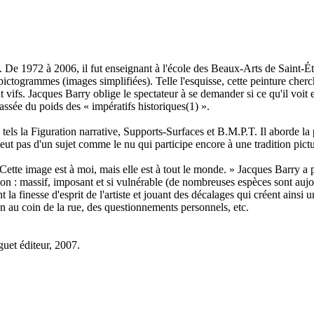
is. De 1972 à 2006, il fut enseignant à l'école des Beaux-Arts de Saint-É
pictogrammes (images simplifiées). Telle l'esquisse, cette peinture cherc
 vifs. Jacques Barry oblige le spectateur à se demander si ce qu'il voit 
assée du poids des « impératifs historiques(1) ».
tels la Figuration narrative, Supports-Surfaces et B.M.P.T. Il aborde la 
 veut pas d'un sujet comme le nu qui participe encore à une tradition pictu
Cette image est à moi, mais elle est à tout le monde. » Jacques Barry a 
ion : massif, imposant et si vulnérable (de nombreuses espèces sont auj
la finesse d'esprit de l'artiste et jouant des décalages qui créent ainsi u
on au coin de la rue, des questionnements personnels, etc.
guet éditeur, 2007.