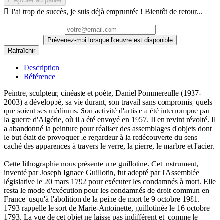

Ajouter au panier

J'ai trop de succès, je suis déjà empruntée ! Bientôt de retour...
Prévenez-moi lorsque l'œuvre est disponible
Description
Référence
Peintre, sculpteur, cinéaste et poète, Daniel Pommereulle (1937-
2003) a développé, sa vie durant, son travail sans compromis, quels
que soient ses médiums. Son activité d'artiste a été interrompue par
la guerre d'Algérie, où il a été envoyé en 1957. Il en revint révolté. Il
a abandonné la peinture pour réaliser des assemblages d'objets dont
le but était de provoquer le regardeur à la redécouverte du sens
caché des apparences à travers le verre, la pierre, le marbre et l'acier.
Cette lithographie nous présente une guillotine. Cet instrument,
inventé par Joseph Ignace Guillotin, fut adopté par l'Assemblée
législative le 20 mars 1792 pour exécuter les condamnés à mort. Elle
resta le mode d'exécution pour les condamnés de droit commun en
France jusqu'à l'abolition de la peine de mort le 9 octobre 1981.
1793 rappelle le sort de Marie-Antoinette, guillotinée le 16 octobre
1793. La vue de cet objet ne laisse pas indifférent et, comme le