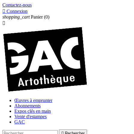
Contactez-nous

Connexion
shopping_cart
Panier
(0)

Œuvres à emprunter
Abonnements
Expos clés en main
Vente d'estampes
GAC

Rechercher