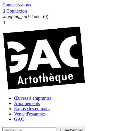
Contactez-nous

Connexion
shopping_cart
Panier
(0)

Œuvres à emprunter
Abonnements
Expos clés en main
Vente d'estampes
GAC

Rechercher