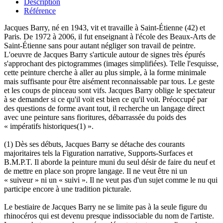
Description
Référence
Jacques Barry, né en 1943, vit et travaille à Saint-Étienne (42) et
Paris. De 1972 à 2006, il fut enseignant à l'école des Beaux-Arts de
Saint-Étienne sans pour autant négliger son travail de peintre.
L'oeuvre de Jacques Barry s'articule autour de signes très épurés
s'approchant des pictogrammes (images simplifiées). Telle l'esquisse,
cette peinture cherche à aller au plus simple, à la forme minimale
mais suffisante pour être aisément reconnaissable par tous. Le geste
et les coups de pinceau sont vifs. Jacques Barry oblige le spectateur
à se demander si ce qu'il voit est bien ce qu'il voit. Préoccupé par
des questions de forme avant tout, il recherche un langage direct
avec une peinture sans fioritures, débarrassée du poids des
« impératifs historiques(1) ».
(1) Dès ses débuts, Jacques Barry se détache des courants
majoritaires tels la Figuration narrative, Supports-Surfaces et
B.M.P.T. Il aborde la peinture muni du seul désir de faire du neuf et
de mettre en place son propre langage. Il ne veut être ni un
« suiveur » ni un « suivi ». Il ne veut pas d'un sujet comme le nu qui
participe encore à une tradition picturale.
Le bestiaire de Jacques Barry ne se limite pas à la seule figure du
rhinocéros qui est devenu presque indissociable du nom de l'artiste.