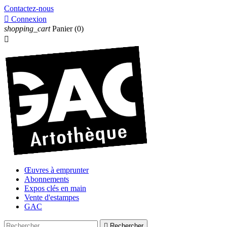
Contactez-nous

Connexion
shopping_cart
Panier
(0)

Œuvres à emprunter
Abonnements
Expos clés en main
Vente d'estampes
GAC

Rechercher