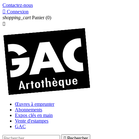
Contactez-nous

Connexion
shopping_cart
Panier
(0)

Œuvres à emprunter
Abonnements
Expos clés en main
Vente d'estampes
GAC

Rechercher