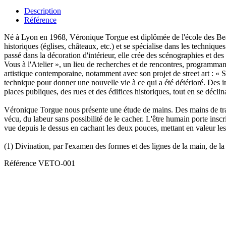
Description
Référence
Né à Lyon en 1968, Véronique Torgue est diplômée de l'école des Beaux
historiques (églises, châteaux, etc.) et se spécialise dans les technique
passé dans la décoration d'intérieur, elle crée des scénographies et 
Vous à l'Atelier », un lieu de recherches et de rencontres, programmant 
artistique contemporaine, notamment avec son projet de street art : « Str
technique pour donner une nouvelle vie à ce qui a été détérioré. Des int
places publiques, des rues et des édifices historiques, tout en se déc
Véronique Torgue nous présente une étude de mains. Des mains de travail
vécu, du labeur sans possibilité de le cacher. L'être humain porte inscri
vue depuis le dessus en cachant les deux pouces, mettant en valeur les s
(1) Divination, par l'examen des formes et des lignes de la main, de la 
Référence
VETO-001