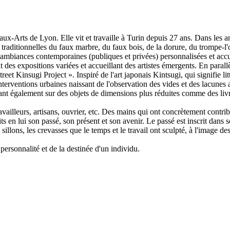
-Arts de Lyon. Elle vit et travaille à Turin depuis 27 ans. Dans les ann
s traditionnelles du faux marbre, du faux bois, de la dorure, du trompe-l'
des ambiances contemporaines (publiques et privées) personnalisées et a
des expositions variées et accueillant des artistes émergents. En parallèle
eet Kinsugi Project ». Inspiré de l'art japonais Kintsugi, qui signifie li
erventions urbaines naissant de l'observation des vides et des lacunes ap
linant également sur des objets de dimensions plus réduites comme des l
leurs, artisans, ouvrier, etc. Des mains qui ont concrètement contribué 
ts en lui son passé, son présent et son avenir. Le passé est inscrit dans s
illons, les crevasses que le temps et le travail ont sculpté, à l'image d
personnalité et de la destinée d'un individu.