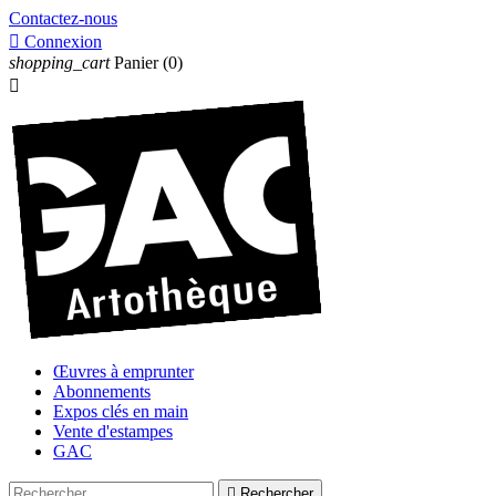
Contactez-nous

Connexion
shopping_cart
Panier
(0)

Œuvres à emprunter
Abonnements
Expos clés en main
Vente d'estampes
GAC

Rechercher