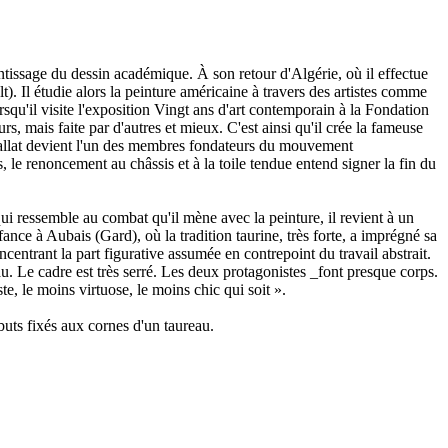
ntissage du dessin académique. À son retour d'Algérie, où il effectue
. Il étudie alors la peinture américaine à travers des artistes comme
squ'il visite l'exposition Vingt ans d'art contemporain à la Fondation
s, mais faite par d'autres et mieux. C'est ainsi qu'il crée la fameuse
Viallat devient l'un des membres fondateurs du mouvement
s, le renoncement au châssis et à la toile tendue entend signer la fin du
ui ressemble au combat qu'il mène avec la peinture, il revient à un
ce à Aubais (Gard), où la tradition taurine, très forte, a imprégné sa
entrant la part figurative assumée en contrepoint du travail abstrait.
eau. Le cadre est très serré. Les deux protagonistes _font presque corps.
e, le moins virtuose, le moins chic qui soit ».
ibuts fixés aux cornes d'un taureau.