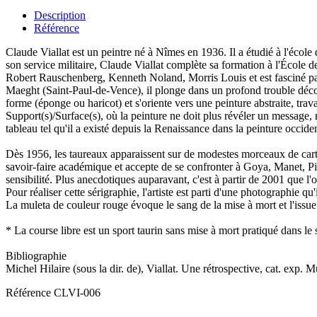
Description
Référence
Claude Viallat est un peintre né à Nîmes en 1936. Il a étudié à l'écol
son service militaire, Claude Viallat complète sa formation à l'École 
Robert Rauschenberg, Kenneth Noland, Morris Louis et est fasciné par l'
Maeght (Saint-Paul-de-Vence), il plonge dans un profond trouble découvr
forme (éponge ou haricot) et s'oriente vers une peinture abstraite, t
Support(s)/Surface(s), où la peinture ne doit plus révéler un message, ma
tableau tel qu'il a existé depuis la Renaissance dans la peinture occiden
Dès 1956, les taureaux apparaissent sur de modestes morceaux de carton
savoir-faire académique et accepte de se confronter à Goya, Manet, Pic
sensibilité. Plus anecdotiques auparavant, c'est à partir de 2001 que 
Pour réaliser cette sérigraphie, l'artiste est parti d'une photographie q
La muleta de couleur rouge évoque le sang de la mise à mort et l'issue 
* La course libre est un sport taurin sans mise à mort pratiqué dans le s
Bibliographie
Michel Hilaire (sous la dir. de), Viallat. Une rétrospective, cat. exp.
Référence
CLVI-006