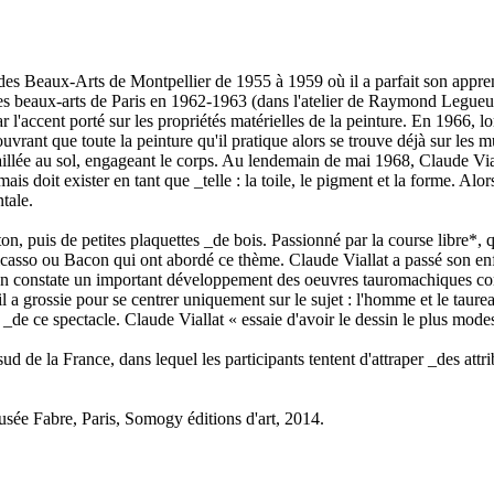
e des Beaux-Arts de Montpellier de 1955 à 1959 où il a parfait son appre
des beaux-arts de Paris en 1962-1963 (dans l'atelier de Raymond Legueult)
accent porté sur les propriétés matérielles de la peinture. En 1966, lor
ant que toute la peinture qu'il pratique alors se trouve déjà sur les mur
ravaillée au sol, engageant le corps. Au lendemain de mai 1968, Claude 
is doit exister en tant que _telle : la toile, le pigment et la forme. Alor
tale.
, puis de petites plaquettes _de bois. Passionné par la course libre*, q
asso ou Bacon qui ont abordé ce thème. Claude Viallat a passé son enfan
l'on constate un important développement des oeuvres tauromachiques conc
u'il a grossie pour se centrer uniquement sur le sujet : l'homme et le taur
_de ce spectacle. Claude Viallat « essaie d'avoir le dessin le plus modest
ud de la France, dans lequel les participants tentent d'attraper _des attr
 Musée Fabre, Paris, Somogy éditions d'art, 2014.