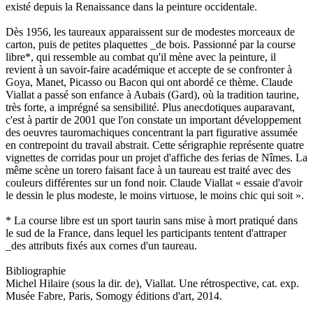
existé depuis la Renaissance dans la peinture occidentale.
Dès 1956, les taureaux apparaissent sur de modestes morceaux de
carton, puis de petites plaquettes _de bois. Passionné par la course
libre*, qui ressemble au combat qu'il mène avec la peinture, il
revient à un savoir-faire académique et accepte de se confronter à
Goya, Manet, Picasso ou Bacon qui ont abordé ce thème. Claude
Viallat a passé son enfance à Aubais (Gard), où la tradition taurine,
très forte, a imprégné sa sensibilité. Plus anecdotiques auparavant,
c'est à partir de 2001 que l'on constate un important développement
des oeuvres tauromachiques concentrant la part figurative assumée
en contrepoint du travail abstrait. Cette sérigraphie représente quatre
vignettes de corridas pour un projet d'affiche des ferias de Nîmes. La
même scène un torero faisant face à un taureau est traité avec des
couleurs différentes sur un fond noir. Claude Viallat « essaie d'avoir
le dessin le plus modeste, le moins virtuose, le moins chic qui soit ».
* La course libre est un sport taurin sans mise à mort pratiqué dans
le sud de la France, dans lequel les participants tentent d'attraper
_des attributs fixés aux cornes d'un taureau.
Bibliographie
Michel Hilaire (sous la dir. de), Viallat. Une rétrospective, cat. exp.
Musée Fabre, Paris, Somogy éditions d'art, 2014.