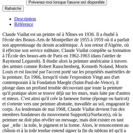
Prévenez-moi lorsque l'œuvre est disponible
Description
Référence
Claude Viallat est un peintre né à Nîmes en 1936. Il a étudié à
l'école des Beaux-Arts de Montpellier de 1955 à 1959 où il a parfait
son apprentissage du dessin académique. À son retour d'Algérie, où
il effectue son service militaire, Claude Viallat complète sa formation
à l'École des beaux-arts de Paris en 1962-1963 (dans l'atelier de
Raymond Legueult). Il étudie alors la peinture américaine à travers
des artistes comme Robert Rauschenberg, Kenneth Noland, Morris
Louis et est fasciné par l'accent porté sur les propriétés matérielles de
la peinture. En 1966, lorsqu'il visite l'exposition Vingt ans d'art
contemporain à la Fondation Maeght (Saint-Paul-de-Vence), il
plonge dans un profond trouble découvrant que toute la peinture
qu'il pratique alors se trouve déjà sur les murs, mais faite par d'autres
et mieux. C'est ainsi qu'il crée la fameuse forme (éponge ou haricot)
et s'oriente vers une peinture abstraite, travaillée au sol, engageant le
corps. Au lendemain de mai 1968, Claude Viallat devient l'un des
membres fondateurs du mouvement Support(s)/Surface(s), où la
peinture ne doit plus révéler un message, mais doit exister en tant
que _telle : la toile, le pigment et la forme. Alors, le renoncement au
châssis et à la toile tendue entend signer la fin du tableau tel qu'il a