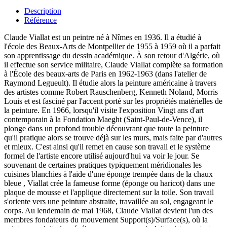
Description
Référence
Claude Viallat est un peintre né à Nîmes en 1936. Il a étudié à
l'école des Beaux-Arts de Montpellier de 1955 à 1959 où il a parfait
son apprentissage du dessin académique. À son retour d'Algérie, où
il effectue son service militaire, Claude Viallat complète sa formation
à l'École des beaux-arts de Paris en 1962-1963 (dans l'atelier de
Raymond Legueult). Il étudie alors la peinture américaine à travers
des artistes comme Robert Rauschenberg, Kenneth Noland, Morris
Louis et est fasciné par l'accent porté sur les propriétés matérielles de
la peinture. En 1966, lorsqu'il visite l'exposition Vingt ans d'art
contemporain à la Fondation Maeght (Saint-Paul-de-Vence), il
plonge dans un profond trouble découvrant que toute la peinture
qu'il pratique alors se trouve déjà sur les murs, mais faite par d'autres
et mieux. C'est ainsi qu'il remet en cause son travail et le système
formel de l'artiste encore utilisé aujourd'hui va voir le jour. Se
souvenant de certaines pratiques typiquement méridionales les
cuisines blanchies à l'aide d'une éponge trempée dans de la chaux
bleue , Viallat crée la fameuse forme (éponge ou haricot) dans une
plaque de mousse et l'applique directement sur la toile. Son travail
s'oriente vers une peinture abstraite, travaillée au sol, engageant le
corps. Au lendemain de mai 1968, Claude Viallat devient l'un des
membres fondateurs du mouvement Support(s)/Surface(s), où la