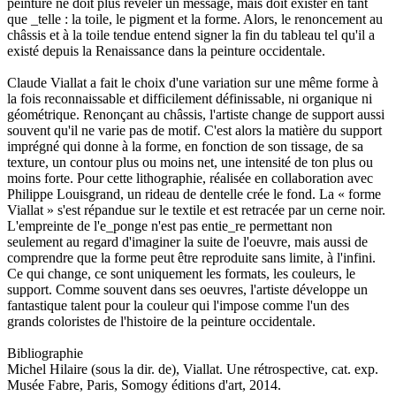
peinture ne doit plus révéler un message, mais doit exister en tant
que _telle : la toile, le pigment et la forme. Alors, le renoncement au
châssis et à la toile tendue entend signer la fin du tableau tel qu'il a
existé depuis la Renaissance dans la peinture occidentale.
Claude Viallat a fait le choix d'une variation sur une même forme à
la fois reconnaissable et difficilement définissable, ni organique ni
géométrique. Renonçant au châssis, l'artiste change de support aussi
souvent qu'il ne varie pas de motif. C'est alors la matière du support
imprégné qui donne à la forme, en fonction de son tissage, de sa
texture, un contour plus ou moins net, une intensité de ton plus ou
moins forte. Pour cette lithographie, réalisée en collaboration avec
Philippe Louisgrand, un rideau de dentelle crée le fond. La « forme
Viallat » s'est répandue sur le textile et est retracée par un cerne noir.
L'empreinte de l'e_ponge n'est pas entie_re permettant non
seulement au regard d'imaginer la suite de l'oeuvre, mais aussi de
comprendre que la forme peut être reproduite sans limite, à l'infini.
Ce qui change, ce sont uniquement les formats, les couleurs, le
support. Comme souvent dans ses oeuvres, l'artiste développe un
fantastique talent pour la couleur qui l'impose comme l'un des
grands coloristes de l'histoire de la peinture occidentale.
Bibliographie
Michel Hilaire (sous la dir. de), Viallat. Une rétrospective, cat. exp.
Musée Fabre, Paris, Somogy éditions d'art, 2014.