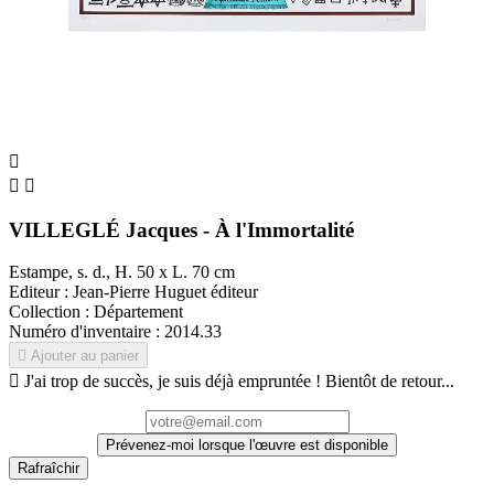



VILLEGLÉ Jacques - À l'Immortalité
Estampe, s. d., H. 50 x L. 70 cm
Editeur : Jean-Pierre Huguet éditeur
Collection : Département
Numéro d'inventaire : 2014.33

Ajouter au panier

J'ai trop de succès, je suis déjà empruntée ! Bientôt de retour...
Prévenez-moi lorsque l'œuvre est disponible