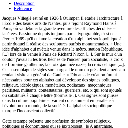
Description
Référence
Jacques Villeglé est né en 1926 à Quimper. Il étudie l'architecture à
l'École des beaux-arts de Nantes, puis rejoint Raymond Hains à
Paris, où va débuter la grande aventure des affiches décollées et
lacérées. Passionné depuis toujours par la typographie, c'est en
février 1969 qu'il entame la création d'un alphabet sociopolitique à
partir duquel il réalise des sculptures parfois monumentales. « Une
idée d'alphabet qui m'était venue dans le métro, station République,
[...] lors de la venue à Paris de Richard Nixon [...]. Sur le mur d'un
couloir j'avais lu les trois flèches de l'ancien parti socialiste, la croix
de Lorraine gaullienne, la croix gammée nazie, la croix celtique [...].
Cet assemblage de sigles surchargeait le nom du président américain
rendant visite au général de Gaulle. » Dix ans de création furent
nécessaires pour cet alphabet qui développe des signes politiques,
religieux, idéologiques, monétaires, zodiacaux, maçonniques,
pacifistes, militants, contestataires, guerriers, etc. x qui sont ajoutés
ou substitués à chaque lettre (hormis le J). Ces signes sont puisés
dans la culture populaire et varient constamment en parallèle à
l'évolution du monde, de la société. L'alphabet sociopolitique
marque l'inconscient collectif.
Cette estampe présente une profusion de symboles religieux,
politiques et économiques qui se juxtaposent : le A anarchiste,