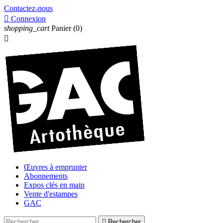
Contactez-nous

Connexion
shopping_cart
Panier
(0)

Œuvres à emprunter
Abonnements
Expos clés en main
Vente d'estampes
GAC

Rechercher