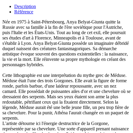
Description
Référence
Née en 1975 à Saint-Pétersbourg, Anya Belyat-Giunta quitte la
Russie avec sa famille à la fin de l'ère soviétique pour l'Autriche,
puis l'Italie et les États-Unis. Tout au long de cet exil, elle poursuit
ses études d'art à Florence, Minneapolis et à Toulouse, avant de
s'établir à Lyon. Anya Belyat-Giunta possède un imaginaire débridé
duquel naissent des créatures fantasmagoriques. Sa démarche
artistique évoque souvent des questions existentielles : la naissance,
la vie et la mort. Elle réinvente sa propre mythologie en créant des
personnages hybrides.
Cette lithographie est une interprétation du mythe grec de Méduse.
Méduse était l'une des trois Gorgones. Elle avait la figure de forme
ronde, parfois barbue, d'une laideur repoussante, avec un nez
camard. Elle possédait de puissantes ailes d'or et une chevelure où se
dressaient des serpents. Mais ses yeux étaient son arme la plus
redoutable, pétrifiant ceux qui la fixaient directement. Selon la
légende, Méduse aurait été une belle jeune fille, un peu trop fière de
sa chevelure. Pour la punir, Athéna l'aurait changée en un paquet de
serpents.
L'artiste détourne ici l'énergie destructrice de la Gorgone,
représentée par sa chevelure. Une sorte d'appareil prenant naissance