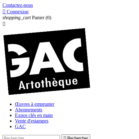
Contactez-nous

Connexion
shopping_cart
Panier
(0)

Œuvres à emprunter
Abonnements
Expos clés en main
Vente d'estampes
GAC

Rechercher