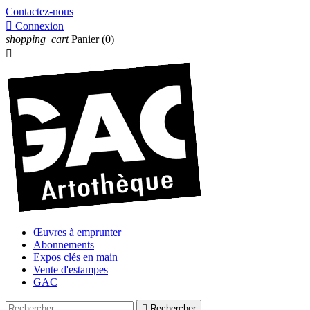
Contactez-nous

Connexion
shopping_cart
Panier
(0)

Œuvres à emprunter
Abonnements
Expos clés en main
Vente d'estampes
GAC

Rechercher