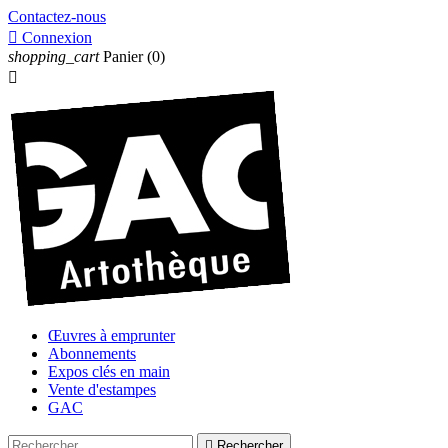
Contactez-nous

Connexion
shopping_cart
Panier
(0)

Œuvres à emprunter
Abonnements
Expos clés en main
Vente d'estampes
GAC

Rechercher