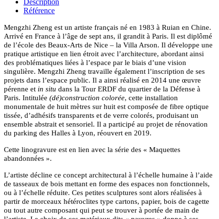
Description
Référence
Mengzhi Zheng est un artiste français né en 1983 à Ruian en Chine.
Arrivé en France à l’âge de sept ans, il grandit à Paris. Il est diplômé
de l’école des Beaux-Arts de Nice – la Villa Arson. Il développe une
pratique artistique en lien étroit avec l’architecture, abordant ainsi
des problématiques liées à l’espace
par le biais d’une vision
.
singulière
Mengzhi Zheng travaille également l’inscription de ses
projets dans l’espace public. Il a ainsi réalisé en 2014 une œuvre
pérenne et
in situ
dans la Tour ERDF du quartier de la Défense à
Paris. Intitulée
(dé)construction colorée
, cette installation
monumentale de huit mètres sur huit est composée de fibre optique
tissée, d’adhésifs transparents et de verre colorés, produisant un
ensemble abstrait et sensoriel. Il a participé au projet de rénovation
du parking des Halles à Lyon, réouvert en 2019.
Cette linogravure est en lien avec
la série des « Maquettes
abandonnées ».
L’artiste décline ce concept architectural à l’échelle humaine à l’aide
de tasseaux de bois mettant en forme des espaces non fonctionnels,
ou à l’échelle réduite. Ces petites sculptures sont alors réalisées à
partir de morceaux hétéroclites type cartons, papier, bois de cagette
ou tout autre composant qui peut se trouver à portée de main de