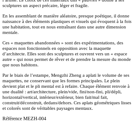
l’artiste. Le choix de ces matériaux dits « pauvres » donne à ses
sculptures un aspect précaire, léger et fragile.
En les assemblant de manière aléatoire, presque poétique, il donne
naissance à des éléments plastiques et visuels qui évoquent à la fois
une habitation, tout en nous entraînant dans une autre dimension
mentale.
Ces « maquettes abandonnées » sont des expérimentations, des
espaces non fonctionnels en opposition avec la maquette
d’architecte. Elles sont des sculptures et ouvrent vers un « espace
autre » qui nous permet de rêver et de prendre la mesure du monde
que nous habitons.
Par le biais de l’estampe, Mengzhi Zheng a aplati le volume de ses
maquettes, ne conservant que les formes principales.
Le plein
devient plat et le pli mental est à refaire. Chaque élément
renvoie à
une dualité : art/architecture, plein/vide, fini/non-fini, pli/dépli,
horizontal/vertical, intérieur/extérieur, bien fait/mal fait,
construit/déconstruit, dedans/dehors. Ces aplats géométriques lisses
et colorés sont de véritables paysages mentaux.
Référence
MEZH-004