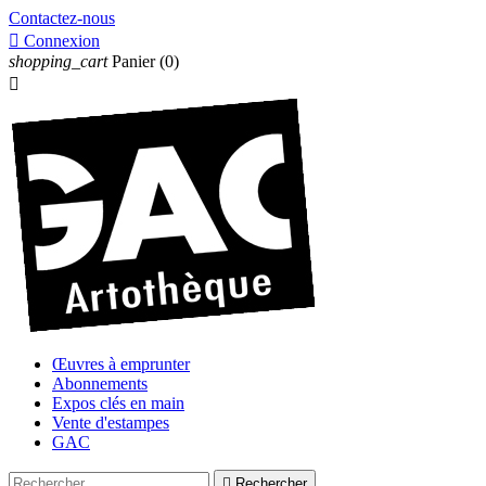
Contactez-nous

Connexion
shopping_cart
Panier
(0)

Œuvres à emprunter
Abonnements
Expos clés en main
Vente d'estampes
GAC

Rechercher