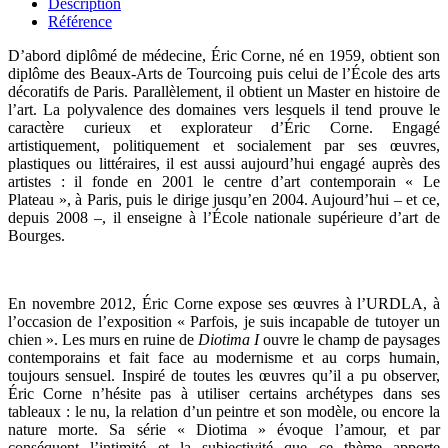
Description
Référence
D’abord diplômé de médecine, Éric Corne, né en 1959, obtient son
diplôme des Beaux-Arts de Tourcoing puis celui de l’École des arts
décoratifs de Paris. Parallèlement, il obtient un Master en histoire de
l’art. La polyvalence des domaines vers lesquels il tend prouve le
caractère curieux et explorateur d’Éric Corne. Engagé
artistiquement, politiquement et socialement par ses œuvres,
plastiques ou littéraires, il est aussi aujourd’hui engagé auprès des
artistes : il fonde en 2001 le centre d’art contemporain « Le
Plateau », à Paris, puis le dirige jusqu’en 2004. Aujourd’hui – et ce,
depuis 2008 –, il enseigne à l’École nationale supérieure d’art de
Bourges.
En novembre 2012, Éric Corne expose ses œuvres à l’URDLA, à
l’occasion de l’exposition «
Parfois, je suis incapable de tutoyer un
chien »
. Les murs en ruine de
Diotima I
ouvre le champ de paysages
contemporains et fait face au modernisme et au corps humain,
toujours sensuel. Inspiré de toutes les œuvres qu’il a pu observer,
Éric Corne n’hésite pas à utiliser certains archétypes dans ses
tableaux : le nu, la relation d’un peintre et son modèle, ou encore la
nature morte. Sa série « Diotima » évoque l’amour, et par
conséquent l’intimité et la subjectivité que ce thème apporte