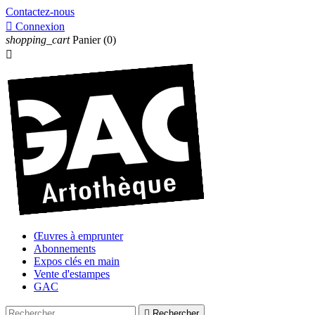
Contactez-nous

Connexion
shopping_cart
Panier
(0)

Œuvres à emprunter
Abonnements
Expos clés en main
Vente d'estampes
GAC

Rechercher