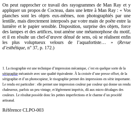
On peut rapprocher ce travail des rayogrammes de Man Ray et y
appliquer un propos de Cocteau, dans une lettre à Man Ray : « Vos
planches sont les objets eux-mêmes, non photographiés par une
lentille, mais directement interposés par votre main de poète entre la
lumière et le papier sensible. Disposition, surprise des objets, force
des lampes et des artifices, tout amène une métamorphose du motif,
et il en résulte un chef-d’œuvre dénué de sens, où se réalisent enfin
les plus voluptueux velours de l’aquafortiste… » (
Revue
d’esthétique
, n° 37, p. 172.)
1.
La risographie est une technique d’impression mécanique, c’est en quelque sorte de la
sérigraphie
mécanisée avec une qualité équivalente. À la croisée d’une presse offset, de la
sérigraphie et d’un photocopieur, le risographie permet des impressions en série importante.
Le rendu est particulier : elle permet une impression couleur par couleur qui donne un rendu
chaleureux, parfois un peu vintage, et légèrement imprécis, dû aux micro décalages des
couleurs. Le résultat possède donc les petites imperfections et le charme d’un procédé
artisanal.
Référence
CLPO-003