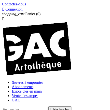
Contactez-nous

Connexion
shopping_cart
Panier
(0)

Œuvres à emprunter
Abonnements
Expos clés en main
Vente d'estampes
GAC

Rechercher