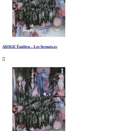
ADAGE Émilien – Les Avenois.es
