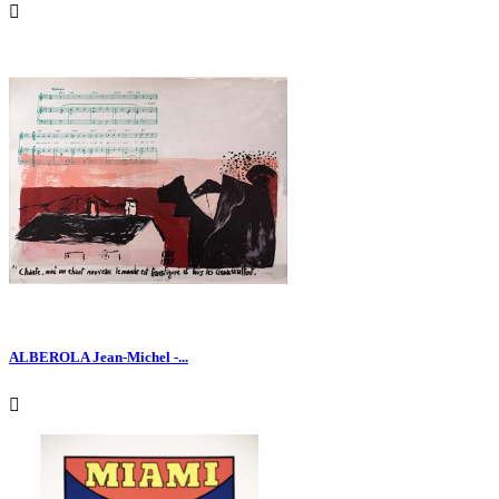

ALBEROLA Jean-Michel -...
