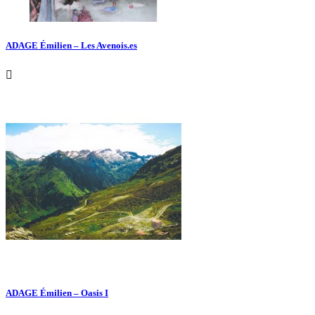
ADAGE Émilien – Les Avenois.es

ADAGE Émilien – Oasis I