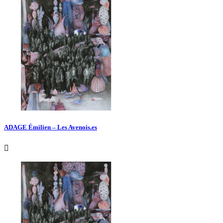
ADAGE Émilien – Les Avenois.es
